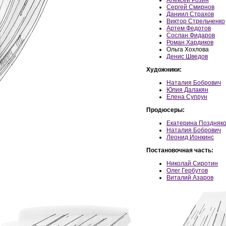
Алексей Розин
Сергей Смирнов
Даниил Страхов
Виктор Стрельченко
Артем Федотов
Сослан Фидаров
Роман Хардиков
Ольга Хохлова
Денис Шведов
Художники:
Наталия Бобрович
Юлия Далакян
Елена Супрун
Продюсеры:
Екатерина Поздняк
Наталия Бобрович
Леонид Ионкинс
Постановочная часть:
Николай Сиротин
Олег Гербутов
Виталий Азаров