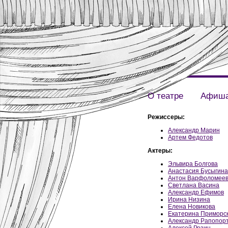
О театре
Афиш
Режиссеры:
Александр Марин
Артем Федотов
Актеры:
Эльвира Болгова
Анастасия Бусыгина
Антон Варфоломее
Светлана Васина
Александр Ефимов
Ирина Низина
Елена Новикова
Екатерина Приморс
Александр Рапопор