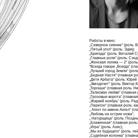
Работы в кино:
„Северное сияние“ (роль: В
„Пятый угол“ (роль: Эдик);
„Бригада“ (роль: Виталий С
„Главные роли“ (роль: Сэнд
„Женская логика — 2“ (роль
"Всегда говори „Всегда“ (гл
„Лучший город Земли“ (роль
„Бедная Настя“ (главная р
„Дети Арбата“ (роль: Юрий
„Звездочет“ (роль: Виктор 
„Торгаши“ (главная роль: Н
„Талисман любви“ (главная 
„Грозовые ворота“ (главная
„Жаркий ноябрь“ (роль: Рад
„Перегон“ (главная роль: к
„ Агент по имени Ангел“ (гл
„Любовь на острие ножа“;
„ Натурщица“ (роль: Поздн
„Блаженная“ (главная роль:
„Игра“ (роль: Азис);
„Мы из будущего“ (роль: л
„Судебная колонка“ (главн