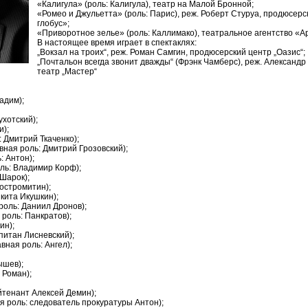
«Калигула» (роль: Калигула), театр на Малой Бронной;
«Ромео и Джульетта» (роль: Парис), реж. Роберт Стуруа, продюсер
глобус»;
«Приворотное зелье» (роль: Каллимако), театральное агентство «А
В настоящее время играет в спектаклях:
„Вокзал на троих“, реж. Роман Самгин, продюсерский центр „Оазис“;
„Почтальон всегда звонит дважды“ (Фрэнк Чамберс), реж. Александр
театр „Мастер“
адим);
ухотский);
и);
: Дмитрий Ткаченко);
авная роль: Дмитрий Грозовский);
: Антон);
оль: Владимир Корф);
 Шарок);
Костромитин);
икита Икушкин);
роль: Даниил Дронов);
 роль: Панкратов);
ин);
апитан Лисневский);
авная роль: Ангел);
ышев);
 Роман);
ейтенант Алексей Демин);
ая роль: следователь прокуратуры Антон);