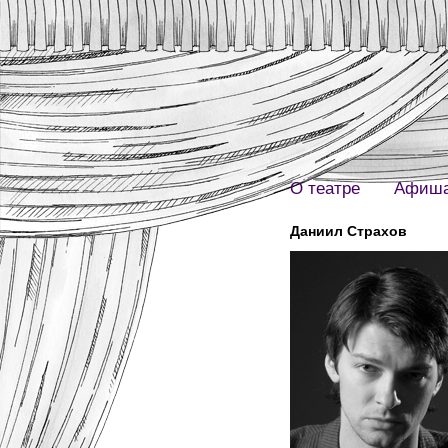
О театре
Афиш
Даниил Страхов