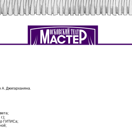
р А. Джигарханяна.
вета;
.);
тр ГИТИСа;
ной;