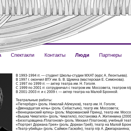
а
Спектакли
Контакты
Люди
Партнеры
В 1993-1994 гг. — студент Школы-студии МХАТ (курс А. Леонтьева).
В 1997 г. окончил ВТУ им. Б. В. Щукина (мастерская Е. Симонова).
С 1997 по 1999 гг. — актер театра им. Н. Гоголя.
С 1999 по 2001 гг. сотрудничал с театром им. Моссовета, театром п/
В 2001-2003 гг. и с 2009 г. — актер театра на Малой Бронной.
Театральные работы:
«Петербург» (роль: Николай Аблеухов), театр им. Н. Гоголя;
«Двенадцатая ночь» (роль: Себастьян), театр им. Моссовета;
«Венецианский купец» (роль: Марокканский Принц), театр им. Моссо
«Вышка Чикатило» (роль: Чикатило), постановка А. Житинкина (2000 г
«Безотцовщина /Платонов/» (роль: Михаил Платонов), учебный теа
«Портрет Дориана Грея» (роль: Дориан Грей), театр на Малой Брон
«Театр-убийца» (роль: Саймон Гаскойн), театр п/р А. Джигарханяна;