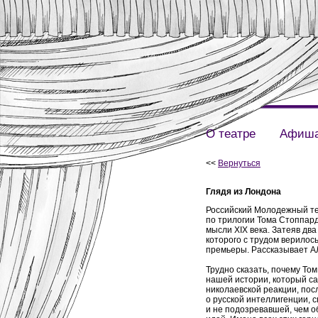
О театре
Афиш
<<
Вернуться
Глядя из Лондона
Российский Молодежный те
по трилогии Тома Стоппар
мысли XIX века. Затеяв дв
которого с трудом верилось
премьеры. Рассказывает
Трудно сказать, почему То
нашей истории, который са
николаевской реакции, пос
о русской интеллигенции, 
и не подозревавшей, чем о