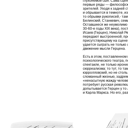
глухонемой сын. Сама сцен
первые ряды — философски
зрителей. Уходя к задней с
и обрывается в темноте, и
то обрывки рукописей,- та
Белинский, Станкевич, се
Оставшиеся же неумолимо 
30-60-е годы ХIХ века), п
Исаев (Герцен), Николай Ре
передают выстроенной, пр
присутствующему на сцене 
удается сыграть не только
движение мысли Герцена.
Есть в этом, поставленном
психологического театра, 
спектакле, не только ирони
сюрреализма: то тут, то та
кэрролловский, но не стол
сломанный жизнью, задрема
«ненасытную жажду челове
потребует русская революц
допытывается Герцен у то 
и Карла Маркса. Но его, ра