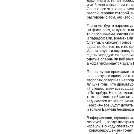
Бакуниным (Степан Морозо
и их более серьезным тов
Сперва все это воспринима
пьесой, героини которой, в
разговоры о том, как «это»
Герои же, будто нарочно д
по фамилиям, кажутся то 
то персонажами новелл Да
и парадоксами, временами 
Спектакль спасает тонкое 
здесь не боятся, но и не п
Иронизируют и над западн
сцены чередуются с нарочи
одетые оперными пейзанам
а когда упоминается дуэль
Поначалу все происходит п
юношескую жадность, с ко
второпях совершая непопр
лучшие годы, что драматур
«Путешествия» возвращает
в Петербург. Ничего, одна
также не может объяснитьс
задыхается от кашля, мечта
«Россия» все будут думать
и только Бакунин беспрер
В оформлении, сделанном 
мелочей — вроде люстры в
корабль. По ходу спектакл
«Кораблекрушения» тонет к