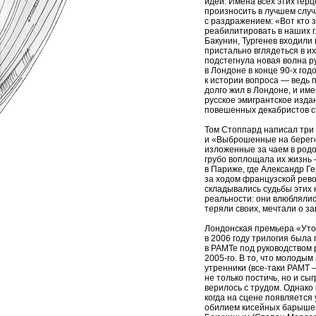
идей. Имена всех этих гер
произносить в лучшем случ
с раздражением: «Вот кто з
реабилитировать в наших г
Бакунин, Тургенев входили 
пристально вглядеться в их
подстегнула новая волна р
в Лондоне в конце 90-х год
к истории вопроса — ведь 
долго жил в Лондоне, и им
русское эмигрантское изда
повешенных декабристов ст
Том Стоппард написал три
и «Выброшенные на берег».
изложенные за чаем в родо
грубо воплощала их жизнь
в Париже, где Александр Г
за ходом французской рево
складывались судьбы этих 
реальности: они влюблялис
теряли своих, мечтали о за
Лондонская премьера «Утоп
в 2006 году трилогия была
в РАМТе под руководством 
2005-го. В то, что молодым
утренники (все-таки РАМТ 
не только постичь, но и сы
верилось с трудом. Однако 
когда на сцене появляется
обилием кисейных барыше