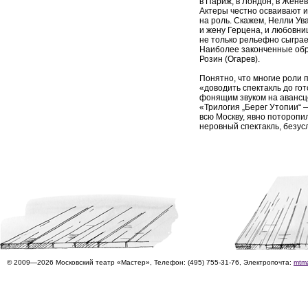
в Париж, в Лондон, в Жене
Актеры честно осваивают и
на роль. Скажем, Нелли Ув
и жену Герцена, и любовни
не только рельефно сыграе
Наиболее законченные обр
Розин (Огарев).
Понятно, что многие роли 
«доводить спектакль до го
фонящим звуком на авансц
«Трилогия „Берег Утопии“ 
всю Москву, явно поторопи
неровный спектакль, безусл
© 2009—2026 Московский театр «Мастер», Телефон: (495) 755-31-76, Электропочта:
mtm