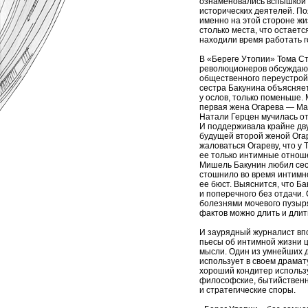
ознаменовались вспышкой 
исторических деятелей. П
именно на этой стороне жи
столько места, что остаетс
находили время работать г
В «Береге Утопии» Тома С
революционеров обсуждаютс
общественного переустрой
сестра Бакунина объясняет 
у ослов, только поменьше. 
первая жена Огарева — Мар
Натали Герцен мучилась от
И поддерживала крайне дв
будущей второй женой Ога
жаловаться Огареву, что у
ее только интимные отноше
Мишель Бакунин любил сес
стошнило во время интимно
ее бюст. Выяснится, что Ба
и поперечного без отдачи. 
болезнями мочевого пузыр
фактов можно длить и длит
И заурядный журналист вп
пьесы об интимной жизни 
мысли. Один из умнейших 
использует в своем драмат
хороший кондитер использ
философские, бытийственн
и стратегические споры.