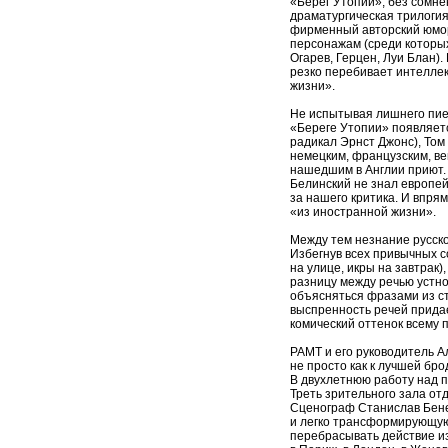
«Берег Утопии», без сомне
драматургическая трилоги
фирменный авторский юмо
персонажам (среди которых 
Огарев, Герцен, Луи Блан).
резко перебивает интелле
жизни».
Не испытывая лишнего пие
«Береге Утопии» появляет
радикал Эрнст Джонс), Том
немецким, французским, в
нашедшим в Англии приют. 
Белинский не знал европей
за нашего критика. И впрям
«из иностранной жизни».
Между тем незнание русско
Избегнув всех привычных с
на улице, икры на завтрак)
разницу между речью устно
объясняться фразами из ст
выспренность речей прида
комический оттенок всему 
РАМТ и его руководитель А
не просто как к лучшей бро
В двухлетнюю работу над п
Треть зрительного зала о
Сценограф Станислав Бене
и легко трансформирующую
перебрасывать действие из