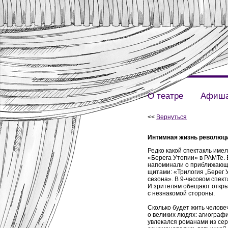
О театре
Афиш
<<
Вернуться
Интимная жизнь революц
Редко какой спектакль имел
«Берега Утопии» в РАМТе. 
напоминали о приближающ
щитами: «Трилогия „Берег
сезона». В 9-часовом спект
И зрителям обещают откры
с незнакомой стороны.
Сколько будет жить человеч
о великих людях: агиографи
увлекался романами из сер